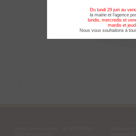
message
Du lundi 29 juin au ven
la mairie et l’agence po
lundis, mercredis et ven
mardis et jeud
Nous vous souhaitons à tous
Mairie d'Avusy
Rte du Creux-du-Loup 42
tél.
022 756 90 60
info@avusy.ch
1285 Athenaz (Avusy)
www.avusy.ch