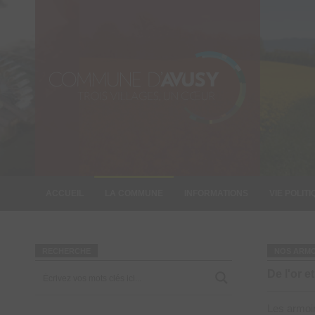
ACCUEIL
LA COMMUNE
INFORMATIONS
VIE POLIT
INFORMATION
RECHERCHE
NOS ARMO
De l'or e
Les armoi