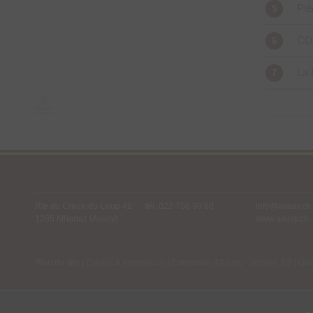
Piè
5
COV
6
La 
7
Mairie d'Avusy
Rte du Creux-du-Loup 42
tél.
022 756 90 60
info@avusy.ch
1285 Athenaz (Avusy)
www.avusy.ch
Plan du site
|
Crédits & Impressum
|
Commune d'Avusy - Version 3.0 |
Gra