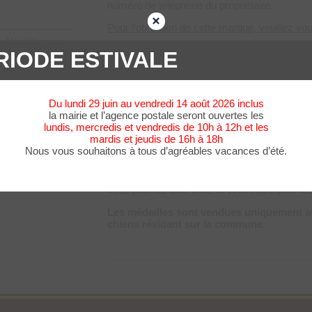
numéro de téléphone du propriétaire.
Pour l’obtention de cette marque, veuillez vo
>
Médailles pour
du certificat de vaccination (rage à jour),
RIODE ESTIVALE
de l’attestation de l’assurance RC, ainsi 
de l’attestation AMICUS.
Des frais administratifs d’un montant de Fr. 1
Du lundi 29 juin au vendredi 14 août 2026 inclus
perçus lors du retrait de la médaille. L’impôt, 
la mairie et l’agence postale seront ouvertes les
directement facturé via un bordereau envoyé p
lundis, mercredis et vendredis de 10h à 12h et les
cantonal (AFC).
mardis et jeudis de 16h à 18h
Nous vous souhaitons à tous d’agréables vacances d’été.
Si vous êtes un tout nouveau propriétaire de
premier temps vous présenter à la mairie, af
enregistrer sur la banque de données AMICU
vous pourrez aller chez le vétérinaire pour le
Les médailles sont vendues uniquement au
chiens résidant sur la commune.