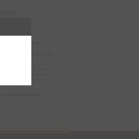
us munir
que
0.- par animal seront
quant à lui, sera
ar l’administration fiscale
 chien, vous devez dans un
in que nous puissions vous
S. Ensuite seulement,
s vaccins.
x propriétaires de