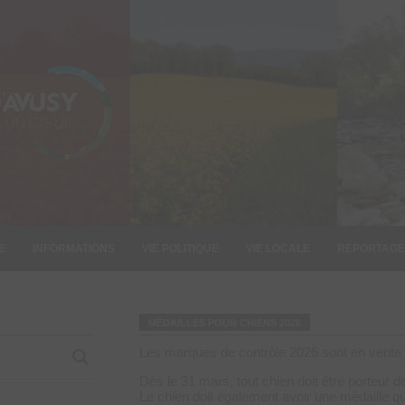
E
INFORMATIONS
VIE POLITIQUE
VIE LOCALE
REPORTAGE
MÉDAILLES POUR CHIENS 2026
Les marques de contrôle 2026 sont en vente à
Dès le 31 mars, tout chien doit être porteur de 
Le chien doit également avoir une médaille qui